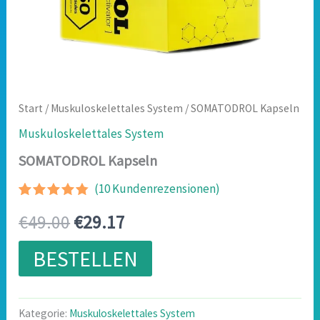
Start
/
Muskuloskelettales System
/ SOMATODROL Kapseln
Muskuloskelettales System
SOMATODROL Kapseln
(
10
Kundenrezensionen)
Bewertet
9
Ursprünglicher
Aktueller
€
49.00
€
29.17
mit
4.67
von 5,
basierend
Preis
Preis
BESTELLEN
auf
Kundenbewertungen
war:
ist:
€49.00
€29.17.
Kategorie:
Muskuloskelettales System