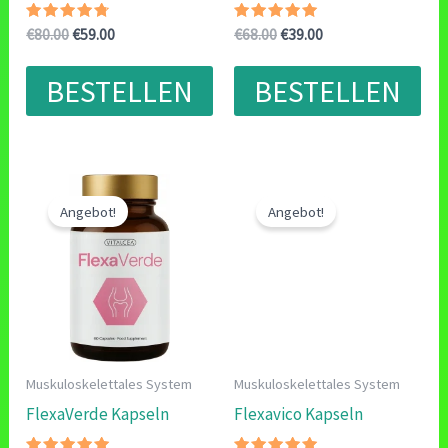
Bewertet
Ursprünglicher
Aktueller
Bewertet
Ursprünglicher
Aktueller
€
80.00
€
59.00
€
68.00
€
39.00
mit
mit
Preis
Preis
Preis
Preis
4.50
5.00
war:
ist:
war:
ist:
von 5
von 5
BESTELLEN
BESTELLEN
€80.00
€59.00.
€68.00
€39.00.
Angebot!
Angebot!
Muskuloskelettales System
Muskuloskelettales System
FlexaVerde Kapseln
Flexavico Kapseln