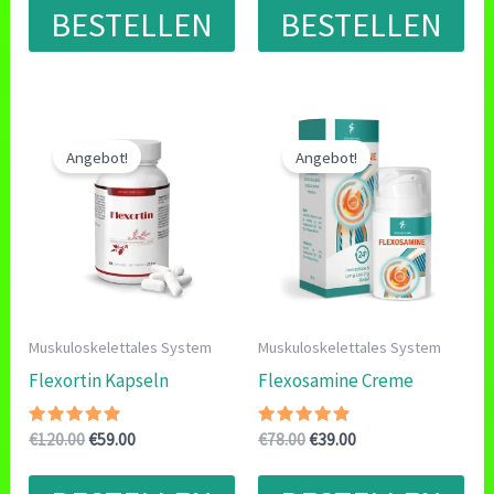
war:
ist:
war:
ist:
von 5
von 5
BESTELLEN
BESTELLEN
€49.99
€24.99.
€95.00
€59.00.
Angebot!
Angebot!
Muskuloskelettales System
Muskuloskelettales System
Flexortin Kapseln
Flexosamine Creme
Bewertet
Ursprünglicher
Aktueller
Bewertet
Ursprünglicher
Aktueller
€
120.00
€
59.00
€
78.00
€
39.00
mit
mit
Preis
Preis
Preis
Preis
5.00
5.00
war:
ist:
war:
ist:
von 5
von 5