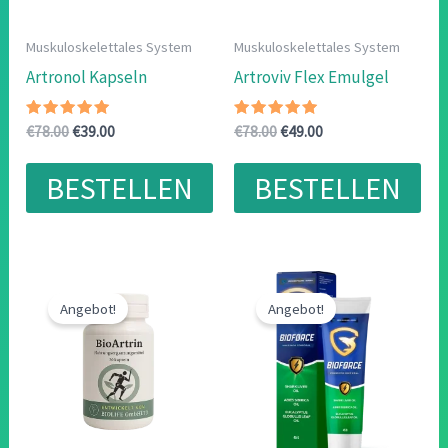
Muskuloskelettales System
Muskuloskelettales System
Artronol Kapseln
Artroviv Flex Emulgel
Bewertet
Ursprünglicher
Aktueller
Bewertet
Ursprünglicher
Aktueller
€
78.00
€
39.00
€
78.00
€
49.00
mit
mit
Preis
Preis
Preis
Preis
4.80
5.00
war:
ist:
war:
ist:
von 5
von 5
BESTELLEN
BESTELLEN
€78.00
€39.00.
€78.00
€49.00.
Angebot!
Angebot!