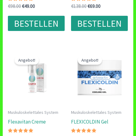
Bewertet
Ursprünglicher
Aktueller
Bewertet
Ursprünglicher
Aktueller
€
98.00
€
49.00
€
138.00
€
69.00
mit
mit
Preis
Preis
Preis
Preis
5.00
4.78
war:
ist:
war:
ist:
von 5
von 5
BESTELLEN
BESTELLEN
€98.00
€49.00.
€138.00
€69.00.
Angebot!
Angebot!
Muskuloskelettales System
Muskuloskelettales System
Flexavitan Creme
FLEXICOLDIN Gel