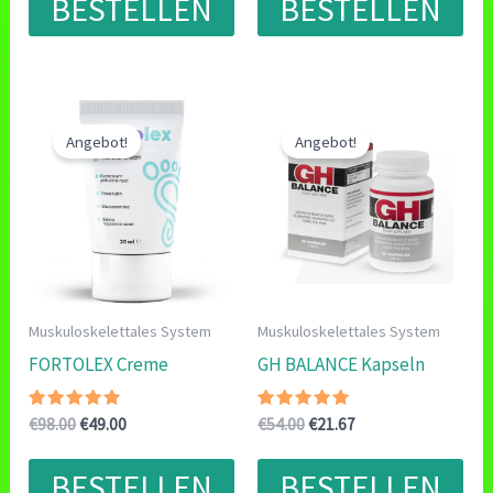
BESTELLEN
BESTELLEN
€120.00
€59.00.
€78.00
€39.00.
Angebot!
Angebot!
Muskuloskelettales System
Muskuloskelettales System
FORTOLEX Creme
GH BALANCE Kapseln
Bewertet
Ursprünglicher
Aktueller
Bewertet
Ursprünglicher
Aktueller
€
98.00
€
49.00
€
54.00
€
21.67
mit
mit
Preis
Preis
Preis
Preis
4.60
4.67
war:
ist:
war:
ist:
von 5
von 5
BESTELLEN
BESTELLEN
€98.00
€49.00.
€54.00
€21.67.