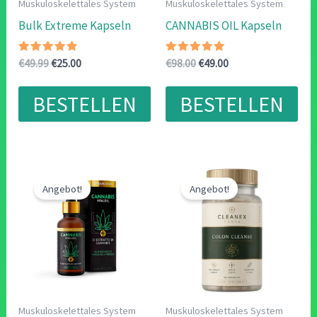
Muskuloskelettales System
Muskuloskelettales System
Bulk Extreme Kapseln
CANNABIS OIL Kapseln
Bewertet
Ursprünglicher
Aktueller
Bewertet
Ursprünglicher
Aktueller
€
49.99
€
25.00
€
98.00
€
49.00
mit
mit
Preis
Preis
Preis
Preis
4.63
4.71
war:
ist:
war:
ist:
von 5
von 5
BESTELLEN
BESTELLEN
€49.99
€25.00.
€98.00
€49.00.
Angebot!
Angebot!
Muskuloskelettales System
Muskuloskelettales System