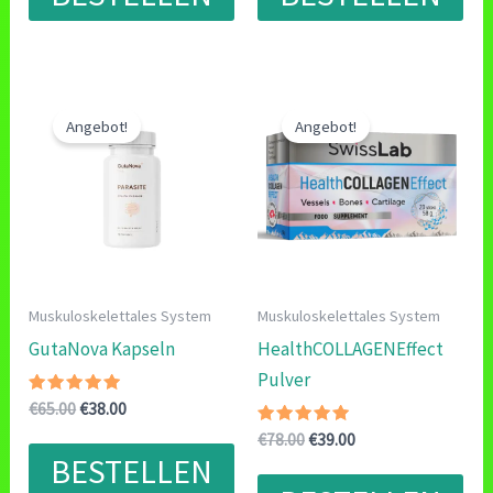
Angebot!
Angebot!
Muskuloskelettales System
Muskuloskelettales System
GutaNova Kapseln
HealthCOLLAGENEffect
Pulver
Bewertet
Ursprünglicher
Aktueller
€
65.00
€
38.00
mit
Preis
Preis
5.00
Bewertet
Ursprünglicher
Aktueller
€
78.00
€
39.00
war:
ist:
von 5
mit
Preis
Preis
BESTELLEN
5.00
€65.00
€38.00.
war:
ist:
von 5