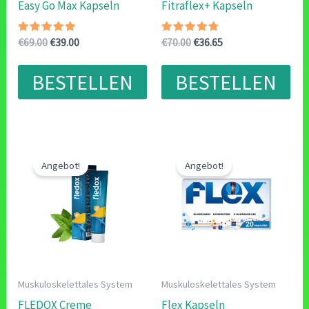
Easy Go Max Kapseln
Fitraflex+ Kapseln
Bewertet
Ursprünglicher
Aktueller
Bewertet
Ursprünglicher
Aktueller
€
69.00
€
39.00
€
70.00
€
36.65
mit
mit
Preis
Preis
Preis
Preis
4.71
4.50
war:
ist:
war:
ist:
von 5
von 5
BESTELLEN
BESTELLEN
€69.00
€39.00.
€70.00
€36.65.
Angebot!
Angebot!
Muskuloskelettales System
Muskuloskelettales System
FLEDOX Creme
Flex Kapseln