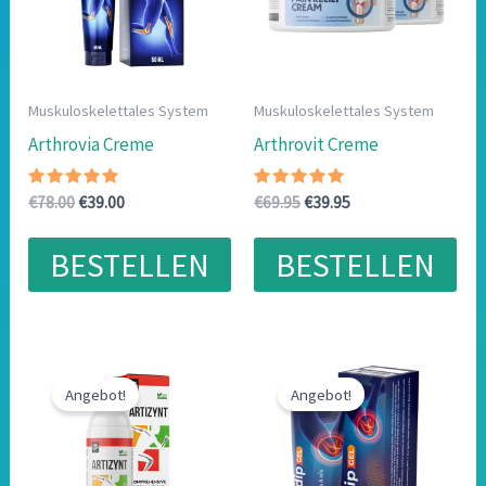
Muskuloskelettales System
Muskuloskelettales System
Arthrovia Creme
Arthrovit Creme
Bewertet
Ursprünglicher
Aktueller
Bewertet
Ursprünglicher
Aktueller
€
78.00
€
39.00
€
69.95
€
39.95
mit
mit
Preis
Preis
Preis
Preis
4.60
4.78
war:
ist:
war:
ist:
von 5
von 5
BESTELLEN
BESTELLEN
€78.00
€39.00.
€69.95
€39.95.
Angebot!
Angebot!