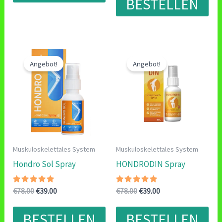
BESTELLEN
€78.00
€39.00.
Angebot!
Angebot!
Muskuloskelettales System
Muskuloskelettales System
Hondro Sol Spray
HONDRODIN Spray
Bewertet
Ursprünglicher
Aktueller
Bewertet
Ursprünglicher
Aktueller
€
78.00
€
39.00
€
78.00
€
39.00
mit
mit
Preis
Preis
Preis
Preis
4.83
4.67
war:
ist:
war:
ist:
von 5
von 5
BESTELLEN
BESTELLEN
€78.00
€39.00.
€78.00
€39.00.