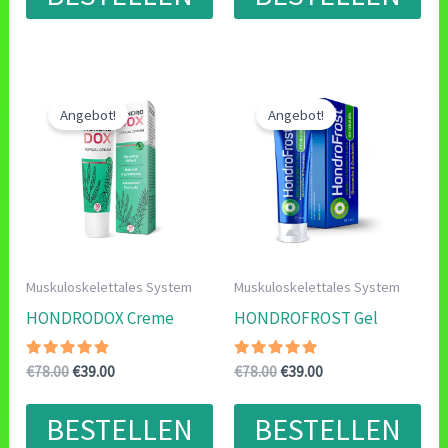
Angebot!
Angebot!
Muskuloskelettales System
Muskuloskelettales System
HONDRODOX Creme
HONDROFROST Gel
Bewertet
Ursprünglicher
Aktueller
Bewertet
Ursprünglicher
Aktueller
€
78.00
€
39.00
€
78.00
€
39.00
mit
mit
Preis
Preis
Preis
Preis
4.57
4.86
war:
ist:
war:
ist:
von 5
von 5
BESTELLEN
BESTELLEN
€78.00
€39.00.
€78.00
€39.00.