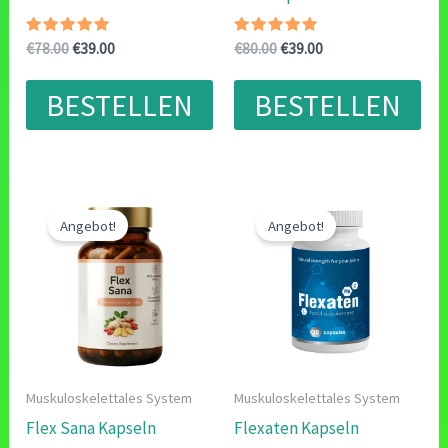
Bewertet
Ursprünglicher
Aktueller
Bewertet
Ursprünglicher
Aktueller
€
78.00
€
39.00
€
80.00
€
39.00
mit
mit
Preis
Preis
Preis
Preis
4.83
5.00
war:
ist:
war:
ist:
von 5
von 5
BESTELLEN
BESTELLEN
€78.00
€39.00.
€80.00
€39.00.
Angebot!
Angebot!
Muskuloskelettales System
Muskuloskelettales System
Flex Sana Kapseln
Flexaten Kapseln