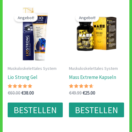
Angebot!
Angebot!
Muskuloskelettales System
Muskuloskelettales System
Lio Strong Gel
Mass Extreme Kapseln
Bewertet
Ursprünglicher
Aktueller
Bewertet
Ursprünglicher
Aktueller
€
60.00
€
38.00
€
49.99
€
25.00
mit
mit
Preis
Preis
Preis
Preis
5.00
4.40
war:
ist:
war:
ist:
von 5
von 5
BESTELLEN
BESTELLEN
€60.00
€38.00.
€49.99
€25.00.