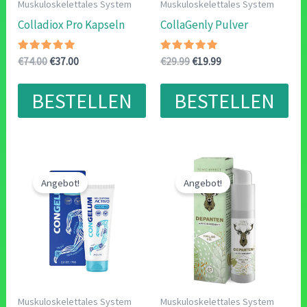
Muskuloskelettales System
Muskuloskelettales System
Colladiox Pro Kapseln
CollaGenly Pulver
Bewertet
Ursprünglicher
Aktueller
Bewertet
Ursprünglicher
Aktueller
€
74.00
€
37.00
€
29.99
€
19.99
mit
mit
Preis
Preis
Preis
Preis
4.71
4.83
war:
ist:
war:
ist:
von 5
von 5
BESTELLEN
BESTELLEN
€74.00
€37.00.
€29.99
€19.99.
Angebot!
Angebot!
Muskuloskelettales System
Muskuloskelettales System