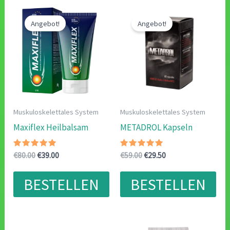
Angebot!
Angebot!
Muskuloskelettales System
Muskuloskelettales System
Maxiflex Heilbalsam
METADROL Kapseln
Bewertet
Ursprünglicher
Aktueller
Bewertet
Ursprünglicher
Aktueller
€
80.00
€
39.00
€
59.00
€
29.50
mit
mit
Preis
Preis
Preis
Preis
4.67
4.78
war:
ist:
war:
ist:
von 5
von 5
BESTELLEN
BESTELLEN
€80.00
€39.00.
€59.00
€29.50.