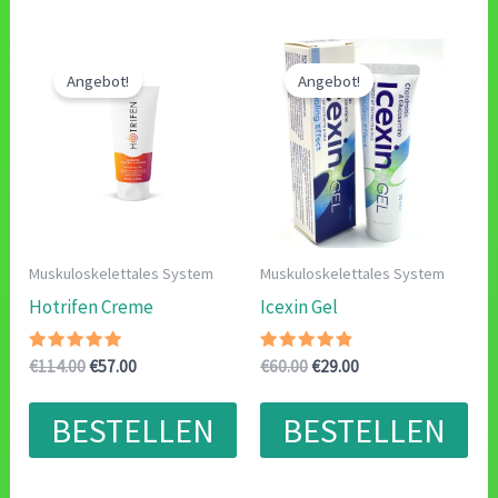
Angebot!
Angebot!
Muskuloskelettales System
Muskuloskelettales System
Hotrifen Creme
Icexin Gel
Bewertet
Ursprünglicher
Aktueller
Bewertet
Ursprünglicher
Aktueller
€
114.00
€
57.00
€
60.00
€
29.00
mit
mit
Preis
Preis
Preis
Preis
4.67
4.57
war:
ist:
war:
ist:
von 5
von 5
BESTELLEN
BESTELLEN
€114.00
€57.00.
€60.00
€29.00.