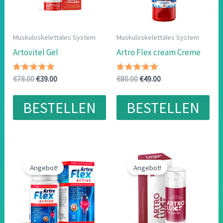
Muskuloskelettales System
Muskuloskelettales System
Artovitel Gel
Artro Flex cream Creme
Bewertet
Ursprünglicher
Aktueller
Bewertet
Ursprünglicher
Aktueller
€
78.00
€
39.00
€
80.00
€
49.00
mit
mit
Preis
Preis
Preis
Preis
4.88
4.83
war:
ist:
war:
ist:
von 5
von 5
BESTELLEN
BESTELLEN
€78.00
€39.00.
€80.00
€49.00.
Angebot!
Angebot!