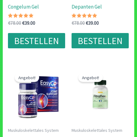
Congelum Gel
Depanten Gel
Bewertet
Ursprünglicher
Aktueller
Bewertet
Ursprünglicher
Aktueller
€
78.00
€
39.00
€
78.00
€
39.00
mit
mit
Preis
Preis
Preis
Preis
4.80
4.67
war:
ist:
war:
ist:
von 5
von 5
BESTELLEN
BESTELLEN
€78.00
€39.00.
€78.00
€39.00.
Angebot!
Angebot!
Muskuloskelettales System
Muskuloskelettales System