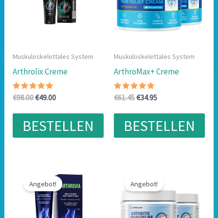
Muskuloskelettales System
Muskuloskelettales System
Arthrolix Creme
ArthroMax+ Creme
Bewertet
Ursprünglicher
Aktueller
Bewertet
Ursprünglicher
Aktueller
€
98.00
€
49.00
€
61.45
€
34.95
mit
mit
Preis
Preis
Preis
Preis
5.00
4.75
war:
ist:
war:
ist:
von 5
von 5
BESTELLEN
BESTELLEN
€98.00
€49.00.
€61.45
€34.95.
Angebot!
Angebot!