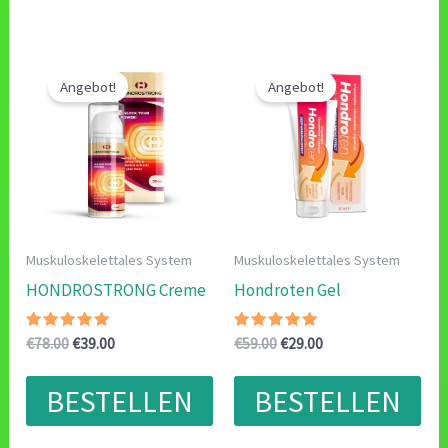
Angebot!
Angebot!
Muskuloskelettales System
Muskuloskelettales System
HONDROSTRONG Creme
Hondroten Gel
Bewertet
Ursprünglicher
Aktueller
Bewertet
Ursprünglicher
Aktueller
€
78.00
€
39.00
€
59.00
€
29.00
mit
mit
Preis
Preis
Preis
Preis
4.75
4.90
war:
ist:
war:
ist:
von 5
von 5
BESTELLEN
BESTELLEN
€78.00
€39.00.
€59.00
€29.00.