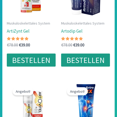
Muskuloskelettales System
Muskuloskelettales System
ArtiZynt Gel
Artodip Gel
Bewertet
Ursprünglicher
Aktueller
Bewertet
Ursprünglicher
Aktueller
€
78.00
€
39.00
€
78.00
€
39.00
mit
mit
Preis
Preis
Preis
Preis
4.60
4.78
war:
ist:
war:
ist:
von 5
von 5
BESTELLEN
BESTELLEN
€78.00
€39.00.
€78.00
€39.00.
Angebot!
Angebot!