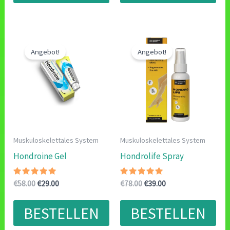
Angebot!
Angebot!
Muskuloskelettales System
Muskuloskelettales System
Hondroine Gel
Hondrolife Spray
Bewertet
Ursprünglicher
Aktueller
Bewertet
Ursprünglicher
Aktueller
€
58.00
€
29.00
€
78.00
€
39.00
mit
mit
Preis
Preis
Preis
Preis
5.00
5.00
war:
ist:
war:
ist:
von 5
von 5
BESTELLEN
BESTELLEN
€58.00
€29.00.
€78.00
€39.00.