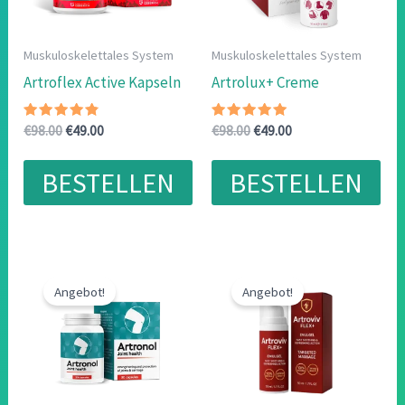
Muskuloskelettales System
Muskuloskelettales System
Artroflex Active Kapseln
Artrolux+ Creme
Bewertet
Ursprünglicher
Aktueller
Bewertet
Ursprünglicher
Aktueller
€
98.00
€
49.00
€
98.00
€
49.00
mit
mit
Preis
Preis
Preis
Preis
4.56
5.00
war:
ist:
war:
ist:
von 5
von 5
BESTELLEN
BESTELLEN
€98.00
€49.00.
€98.00
€49.00.
Angebot!
Angebot!