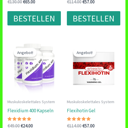
Bewertet
Ursprünglicher
Aktueller
Bewertet
Ursprünglicher
Aktueller
€
130.00
€
65.00
€
114.00
€
57.00
mit
mit
Preis
Preis
Preis
Preis
4.78
4.71
war:
ist:
war:
ist:
von 5
von 5
BESTELLEN
BESTELLEN
€130.00
€65.00.
€114.00
€57.00.
Angebot!
Angebot!
Muskuloskelettales System
Muskuloskelettales System
Flexidium 400 Kapseln
Flexihotin Gel
Bewertet
Ursprünglicher
Aktueller
Bewertet
Ursprünglicher
Aktueller
€
49.00
€
24.00
€
114.00
€
57.00