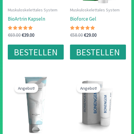
Muskuloskelettales System
Muskuloskelettales System
BioArtrin Kapseln
Bioforce Gel
Bewertet
Ursprünglicher
Aktueller
Bewertet
Ursprünglicher
Aktueller
€
69.00
€
39.00
€
58.00
€
29.00
mit
mit
Preis
Preis
Preis
Preis
5.00
5.00
war:
ist:
war:
ist:
von 5
von 5
BESTELLEN
BESTELLEN
€69.00
€39.00.
€58.00
€29.00.
Angebot!
Angebot!