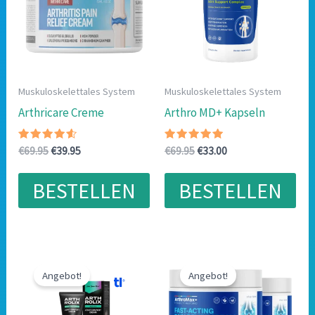
Muskuloskelettales System
Muskuloskelettales System
Arthricare Creme
Arthro MD+ Kapseln
Bewertet
Ursprünglicher
Aktueller
Bewertet
Ursprünglicher
Aktueller
€
69.95
€
39.95
€
69.95
€
33.00
mit
mit
Preis
Preis
Preis
Preis
4.33
4.88
war:
ist:
war:
ist:
von 5
von 5
BESTELLEN
BESTELLEN
€69.95
€39.95.
€69.95
€33.00.
Angebot!
Angebot!