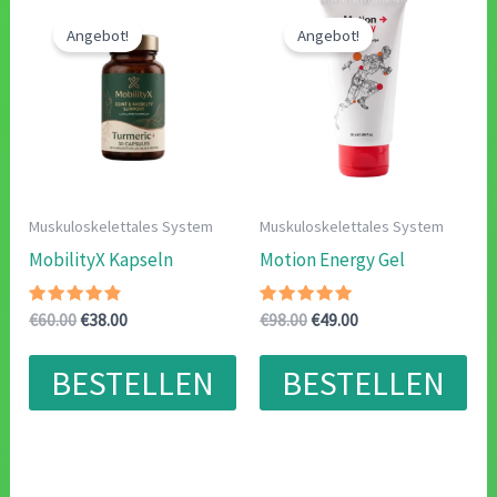
Angebot!
Angebot!
Muskuloskelettales System
Muskuloskelettales System
MobilityX Kapseln
Motion Energy Gel
Bewertet
Ursprünglicher
Aktueller
Bewertet
Ursprünglicher
Aktueller
€
60.00
€
38.00
€
98.00
€
49.00
mit
mit
Preis
Preis
Preis
Preis
4.57
4.75
war:
ist:
war:
ist:
von 5
von 5
BESTELLEN
BESTELLEN
€60.00
€38.00.
€98.00
€49.00.