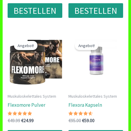
5.00
4.67
war:
ist:
war:
ist:
von 5
von 5
BESTELLEN
BESTELLEN
€49.00
€24.50.
€94.00
€47.00.
Angebot!
Angebot!
Muskuloskelettales System
Muskuloskelettales System
Flexomore Pulver
Flexora Kapseln
Bewertet
Ursprünglicher
Aktueller
Bewertet
Ursprünglicher
Aktueller
€
49.99
€
24.99
€
95.00
€
59.00
mit
mit
Preis
Preis
Preis
Preis
4.71
4.33