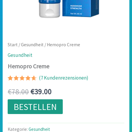
Start
/
Gesundheit
/ Hemopro Creme
Gesundheit
Hemopro Creme
(
7
Kundenrezensionen)
Bewertet
6
Ursprünglicher
Aktueller
€
78.00
€
39.00
mit
4.50
von 5,
basierend
Preis
Preis
BESTELLEN
auf
Kundenbewertungen
war:
ist:
€78.00
€39.00.
Kategorie:
Gesundheit