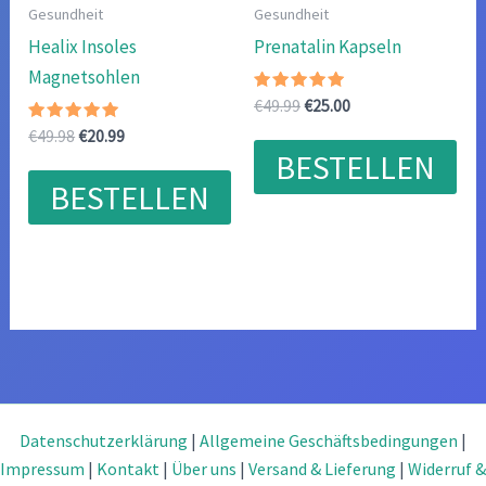
Gesundheit
Gesundheit
Healix Insoles
Prenatalin Kapseln
Magnetsohlen
Bewertet
Ursprünglicher
Aktueller
€
49.99
€
25.00
mit
Preis
Preis
Bewertet
Ursprünglicher
Aktueller
4.86
€
49.98
€
20.99
war:
ist:
mit
von 5
Preis
Preis
BESTELLEN
4.89
€49.99
€25.00.
war:
ist:
von 5
BESTELLEN
€49.98
€20.99.
Datenschutzerklärung
|
Allgemeine Geschäftsbedingungen
|
Impressum
|
Kontakt
|
Über uns
|
Versand & Lieferung
|
Widerruf &