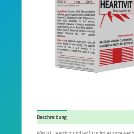
Beschreibung
Rezensionen (5)
Was ist Heartivit und wofür wird es angewen