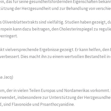
n, das für seine gesundheitsfördernden Eigenschaften bekannt 
rstützung der Herzgesundheit und zur Behandlung von versch
 Olivenblattextrakts sind vielfältig. Studien haben gezeigt
opein kann dazu beitragen, den Cholesterinspiegel zu reguli
erringert.
kt vielversprechende Ergebnisse gezeigt. Er kann helfen, den
verbessert. Dies macht ihn zu einem wertvollen Bestandteil i
a Jacq)
aum, der in vielen Teilen Europas und Nordamerikas vorkommt.
erwendet, insbesondere zur Unterstützung der Herzgesundheit
d, sind Flavonoide und Proanthocyanidine.