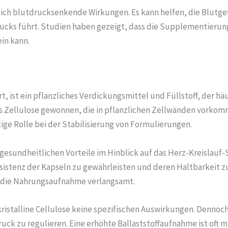
lich blutdrucksenkende Wirkungen. Es kann helfen, die Blutg
ucks führt. Studien haben gezeigt, dass die Supplementierung
in kann.
iert, ist ein pflanzliches Verdickungsmittel und Füllstoff, der h
 Zellulose gewonnen, die in pflanzlichen Zellwänden vorkommt.
tige Rolle bei der Stabilisierung von Formulierungen.
n gesundheitlichen Vorteile im Hinblick auf das Herz-Kreislauf
onsistenz der Kapseln zu gewährleisten und deren Haltbarkeit z
e die Nahrungsaufnahme verlangsamt.
istalline Cellulose keine spezifischen Auswirkungen. Dennoch 
ruck zu regulieren. Eine erhöhte Ballaststoffaufnahme ist of