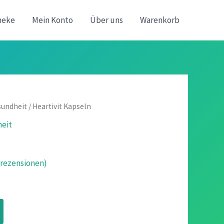
heke
Mein Konto
Über uns
Warenkorb
sundheit
/ Heartivit Kapseln
heit
ezensionen)
icher
ueller
is
n