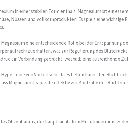
sium in einer stabilen Form enthält. Magnesium ist ein essenti
e, Nüssen und Vollkornprodukten. Es spielt eine wichtige Ro
s.
 Magnesium eine entscheidende Rolle bei der Entspannung der B
per aufrechtzuerhalten, was zur Regulierung des Blutdrucks 
druck in Verbindung gebracht, weshalb eine ausreichende Zufu
ypertonie von Vorteil sein, da es helfen kann, den Blutdruck
dass Magnesiumpräparate effektiv zur Kontrolle des Blutdruc
des Olivenbaums, der hauptsächlich im Mittelmeerraum vorkom