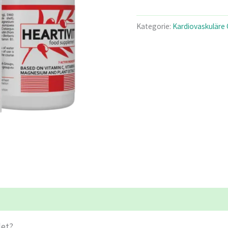
war:
ist:
€78.00
€3
Kategorie:
Kardiovaskuläre
det?