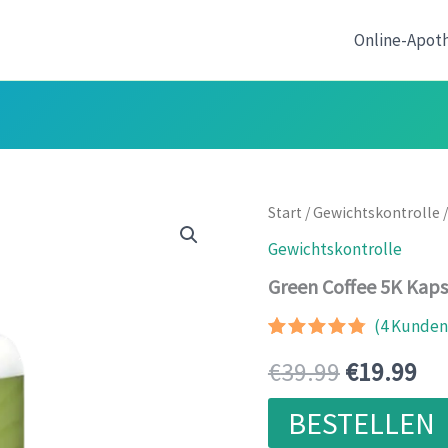
Online-Apot
Start
/
Gewichtskontrolle
/
Gewichtskontrolle
Green Coffee 5K Kaps
(
4
Kundenr
Bewertet
3
Ursprüngl
Akt
€
39.99
€
19.99
mit
4.67
von 5,
basierend
Preis
Pre
BESTELLEN
auf
Kundenbewertunge