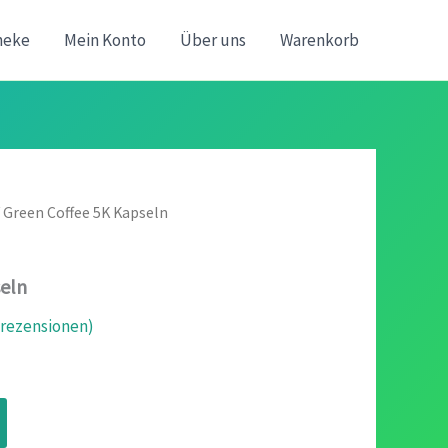
heke
Mein Konto
Über uns
Warenkorb
 Green Coffee 5K Kapseln
eln
ezensionen)
icher
ueller
is
n