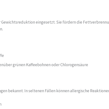
 Gewichtsreduktion eingesetzt. Sie fördern die Fettverbrenn
n.
ffe
egenüber grünen Kaffeebohnen oder Chlorogensäure
n bekannt. In seltenen Fällen können allergische Reaktionen
n