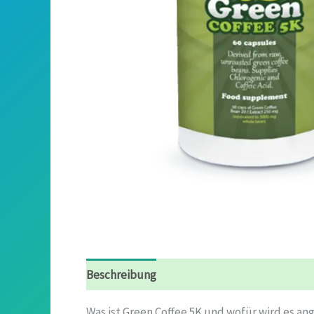
Beschreibung
Rezensionen (4)
Was ist Green Coffee 5K und wofür wird es a