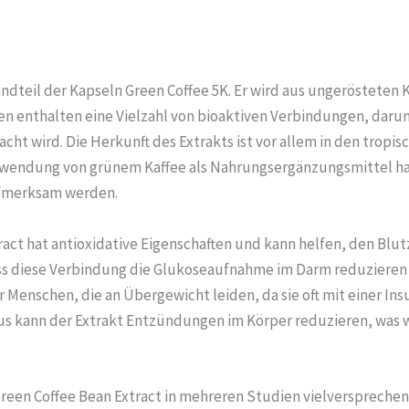
andteil der Kapseln Green Coffee 5K. Er wird aus ungeröstete
 enthalten eine Vielzahl von bioaktiven Verbindungen, darunt
cht wird. Die Herkunft des Extrakts ist vor allem in den tropi
Verwendung von grünem Kaffee als Nahrungsergänzungsmittel h
ufmerksam werden.
act hat antioxidative Eigenschaften und kann helfen, den Blut
ass diese Verbindung die Glukoseaufnahme im Darm reduzieren 
r Menschen, die an Übergewicht leiden, da sie oft mit einer In
aus kann der Extrakt Entzündungen im Körper reduzieren, was
Green Coffee Bean Extract in mehreren Studien vielverspreche