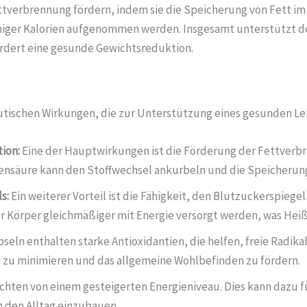
tverbrennung fördern, indem sie die Speicherung von Fett im
niger Kalorien aufgenommen werden. Insgesamt unterstützt de
rdert eine gesunde Gewichtsreduktion.
eutischen Wirkungen, die zur Unterstützung eines gesunden Le
ion:
Eine der Hauptwirkungen ist die Förderung der Fettver
nsäure kann den Stoffwechsel ankurbeln und die Speicherung
s:
Ein weiterer Vorteil ist die Fähigkeit, den Blutzuckerspiege
Körper gleichmäßiger mit Energie versorgt werden, was Heiß
seln enthalten starke Antioxidantien, die helfen, freie Radika
n zu minimieren und das allgemeine Wohlbefinden zu fördern.
hten von einem gesteigerten Energieniveau. Dies kann dazu fü
in den Alltag einzubauen.