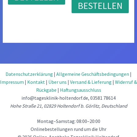
BESTELLEN
€69.95
€39.95.
Datenschutzerklärung
|
Allgemeine Geschäftsbedingungen
|
Impressum
|
Kontakt
|
Über uns
|
Versand & Lieferung
|
Widerruf &
Rückgabe
|
Haftungsausschluss
info@tagesklinik-holtendorf.de
, 03581 78614
Hohe Straße 21, 02829 Holtendorf b. Görlitz, Deutschland
Montag–Samstag: 08:00–20:00
Onlinebestellungen rund um die Uhr