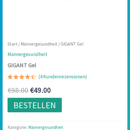
Start
/
Männergesundheit
/ GIGANT Gel
Männergesundheit
GIGANT Gel
(
4
Kundenrezensionen)
Bewertet
3
Ursprünglicher
Aktueller
€
98.00
€
49.00
mit
4.33
von 5,
basierend
Preis
Preis
BESTELLEN
auf
Kundenbewertungen
war:
ist:
€98.00
€49.00.
Kategorie:
Männergesundheit