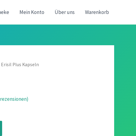
heke
Mein Konto
Über uns
Warenkorb
 Erisil Plus Kapseln
ezensionen)
icher
ueller
is
n