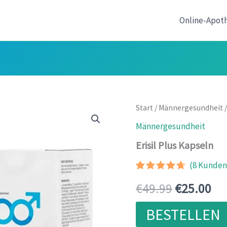
Online-Apot
Start
/
Männergesundheit
/
Männergesundheit
Erisil Plus Kapseln
(
8
Kundenr
Bewertet
7
Ursprüngl
Akt
€
49.99
€
25.00
mit
4.57
von 5,
basierend
Preis
Pre
BESTELLEN
auf
Kundenbewertunge