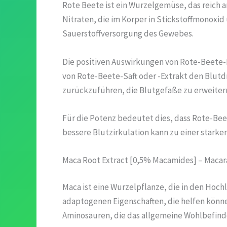
Rote Beete ist ein Wurzelgemüse, das reich a
Nitraten, die im Körper in Stickstoffmonoxi
Sauerstoffversorgung des Gewebes.
Die positiven Auswirkungen von Rote-Beete-E
von Rote-Beete-Saft oder -Extrakt den Blutd
zurückzuführen, die Blutgefäße zu erweitern
Für die Potenz bedeutet dies, dass Rote-Beet
bessere Blutzirkulation kann zu einer stärke
Maca Root Extract [0,5% Macamides] – Maca
Maca ist eine Wurzelpflanze, die in den Hochl
adaptogenen Eigenschaften, die helfen können
Aminosäuren, die das allgemeine Wohlbefind