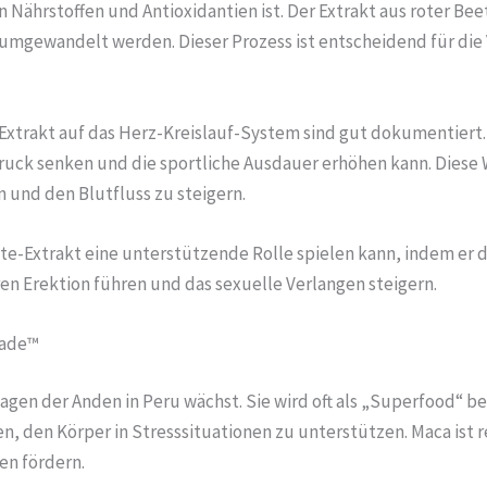
n Nährstoffen und Antioxidantien ist. Der Extrakt aus roter Be
d umgewandelt werden. Dieser Prozess ist entscheidend für d
xtrakt auf das Herz-Kreislauf-System sind gut dokumentiert.
ruck senken und die sportliche Ausdauer erhöhen kann. Diese W
 und den Blutfluss zu steigern.
e-Extrakt eine unterstützende Rolle spielen kann, indem er d
ren Erektion führen und das sexuelle Verlangen steigern.
rade™
agen der Anden in Peru wächst. Sie wird oft als „Superfood“ be
, den Körper in Stresssituationen zu unterstützen. Maca ist r
en fördern.