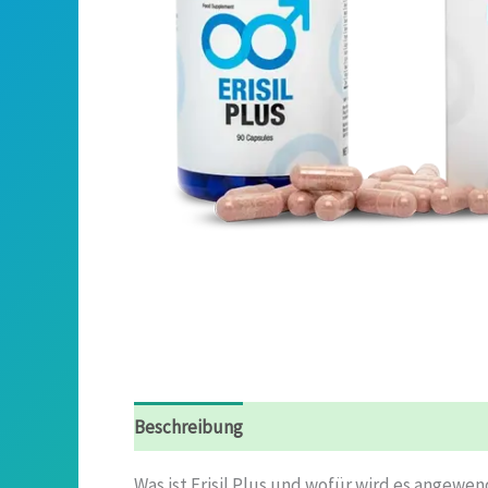
Beschreibung
Rezensionen (8)
Was ist Erisil Plus und wofür wird es angewe