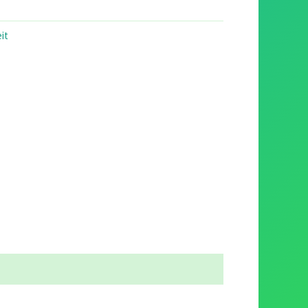
5.00.
it