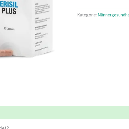
war:
ist:
€49.99
€2
Kategorie:
Männergesundhe
ndet?