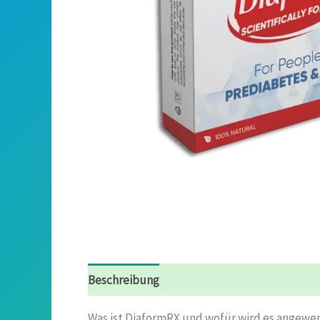
Beschreibung
Rezensionen (4)
Was ist DiaformRX und wofür wird es angewe