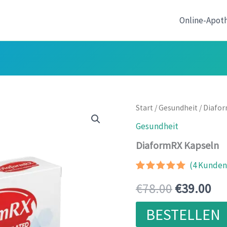
Online-Apot
Start
/
Gesundheit
/ Diafo
Gesundheit
DiaformRX Kapseln
(
4
Kundenr
Bewertet
3
Ursprüngl
Akt
€
78.00
€
39.00
mit
5.00
von 5,
basierend
Preis
Pre
BESTELLEN
auf
Kundenbewertunge