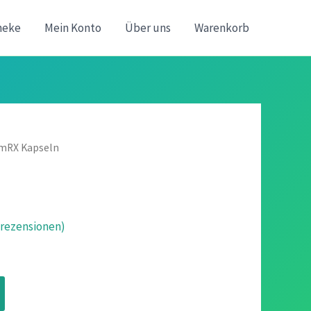
heke
Mein Konto
Über uns
Warenkorb
rmRX Kapseln
ezensionen)
icher
ueller
is
n