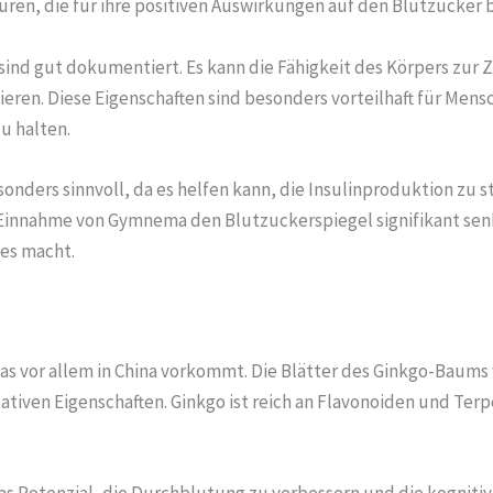
ren, die für ihre positiven Auswirkungen auf den Blutzucker 
ind gut dokumentiert. Es kann die Fähigkeit des Körpers zur
. Diese Eigenschaften sind besonders vorteilhaft für Mens
u halten.
ders sinnvoll, da es helfen kann, die Insulinproduktion zu s
 Einnahme von Gymnema den Blutzuckerspiegel signifikant sen
tes macht.
as vor allem in China vorkommt. Die Blätter des Ginkgo-Baums 
ativen Eigenschaften. Ginkgo ist reich an Flavonoiden und Ter
as Potenzial, die Durchblutung zu verbessern und die kognitiv