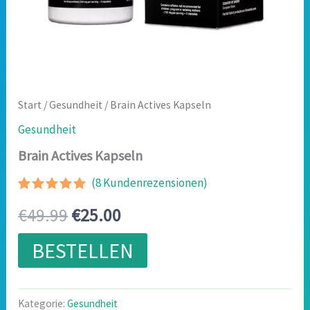
Start
/
Gesundheit
/ Brain Actives Kapseln
Gesundheit
Brain Actives Kapseln
(
8
Kundenrezensionen)
Bewertet
7
Ursprünglicher
Aktueller
€
49.99
€
25.00
mit
5.00
von 5,
basierend
Preis
Preis
BESTELLEN
auf
Kundenbewertungen
war:
ist:
€49.99
€25.00.
Kategorie:
Gesundheit