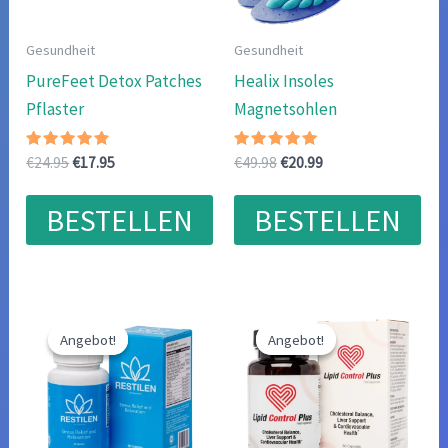
Gesundheit
Gesundheit
PureFeet Detox Patches
Healix Insoles
Pflaster
Magnetsohlen
Bewertet
Ursprünglicher
Aktueller
Bewertet
Ursprünglicher
Aktueller
€
24.95
€
17.95
€
49.98
€
20.99
mit
mit
Preis
Preis
Preis
Preis
4.57
4.89
war:
ist:
war:
ist:
von 5
von 5
BESTELLEN
BESTELLEN
€24.95
€17.95.
€49.98
€20.99.
Angebot!
Angebot!
Angebot!
Angebot!