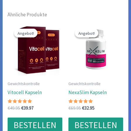
Ähnliche Produkte
Angebot!
Angebot!
Angebot!
Angebot!
Gewichtskontrolle
Gewichtskontrolle
Vitocell Kapseln
NexaSlim Kapseln
Bewertet
Ursprünglicher
Aktueller
Bewertet
Ursprünglicher
Aktueller
€
49.95
€
39.97
€
69.95
€
32.95
mit
mit
Preis
Preis
Preis
Preis
4.80
5.00
war:
ist:
war:
ist:
von 5
von 5
BESTELLEN
BESTELLEN
€49.95
€39.97.
€69.95
€32.95.