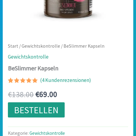
Start
/
Gewichtskontrolle
/ BeSlimmer Kapseln
Gewichtskontrolle
BeSlimmer Kapseln
(
4
Kundenrezensionen)
Bewertet
3
Ursprünglicher
Aktueller
€
138.00
€
69.00
mit
5.00
von 5,
basierend
Preis
Preis
BESTELLEN
auf
Kundenbewertungen
war:
ist:
€138.00
€69.00.
Kategorie:
Gewichtskontrolle