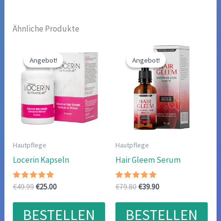
Ähnliche Produkte
Angebot!
Angebot!
Angebot!
Angebot!
Hautpflege
Hautpflege
Locerin Kapseln
Hair Gleem Serum
Bewertet
Ursprünglicher
Aktueller
Bewertet
Ursprünglicher
Aktueller
€
49.99
€
25.00
€
79.80
€
39.90
mit
mit
Preis
Preis
Preis
Preis
5.00
4.67
war:
ist:
war:
ist:
von 5
von 5
BESTELLEN
BESTELLEN
€49.99
€25.00.
€79.80
€39.90.