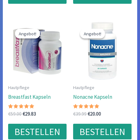
Angebot!
Angebot!
Angebot!
Angebot!
Hautpflege
Hautpflege
Breastfast Kapseln
Nonacne Kapseln
Bewertet
Ursprünglicher
Aktueller
Bewertet
Ursprünglicher
Aktueller
€
59.00
€
29.83
€
39.99
€
20.00
mit
mit
Preis
Preis
Preis
Preis
4.75
4.80
war:
ist:
war:
ist:
von 5
von 5
BESTELLEN
BESTELLEN
€59.00
€29.83.
€39.99
€20.00.