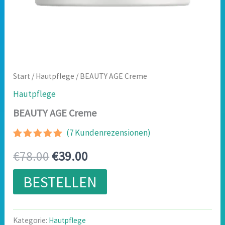
Start
/
Hautpflege
/ BEAUTY AGE Creme
Hautpflege
BEAUTY AGE Creme
(
7
Kundenrezensionen)
Bewertet
6
Ursprünglicher
Aktueller
€
78.00
€
39.00
mit
4.83
von 5,
basierend
Preis
Preis
BESTELLEN
auf
Kundenbewertungen
war:
ist:
€78.00
€39.00.
Kategorie:
Hautpflege