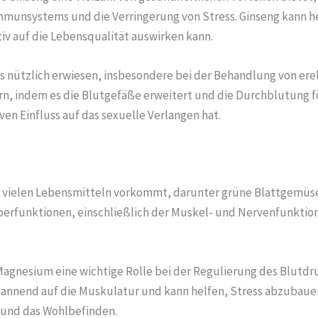
mmunsystems und die Verringerung von Stress. Ginseng kann he
itiv auf die Lebensqualität auswirken kann.
ls nützlich erwiesen, insbesondere bei der Behandlung von erek
ern, indem es die Blutgefäße erweitert und die Durchblutung f
ven Einfluss auf das sexuelle Verlangen hat.
 in vielen Lebensmitteln vorkommt, darunter grüne Blattgemü
örperfunktionen, einschließlich der Muskel- und Nervenfunktio
 Magnesium eine wichtige Rolle bei der Regulierung des Blutdr
spannend auf die Muskulatur und kann helfen, Stress abzubau
 und das Wohlbefinden.