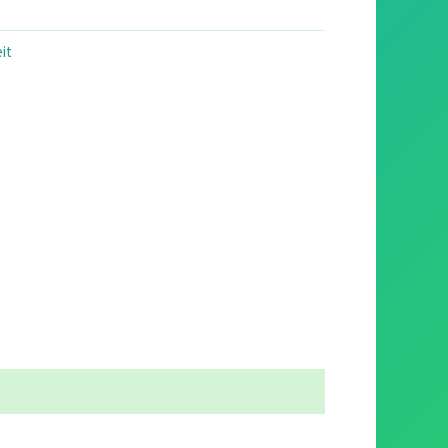
9.00.
it