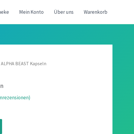
heke
Mein Konto
Über uns
Warenkorb
 ALPHA BEAST Kapseln
ln
rezensionen)
icher
ueller
is
n