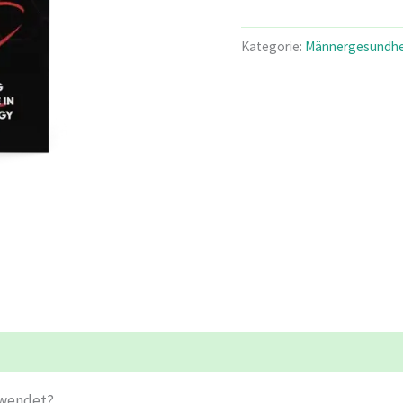
war:
ist:
€78.00
€3
Kategorie:
Männergesundhe
ewendet?