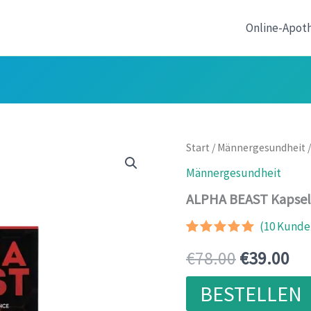
Online-Apot
Start
/
Männergesundheit
/
Männergesundheit
ALPHA BEAST Kapse
(
10
Kunden
Bewertet
9
Ursprüngl
Akt
€
78.00
€
39.00
mit
5.00
von 5,
basierend
Preis
Pre
BESTELLEN
auf
Kundenbewertunge