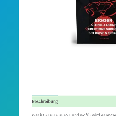
Beschreibung
Rezensionen (10)
Was ist ALPHA BEAST und wofür wird es ang